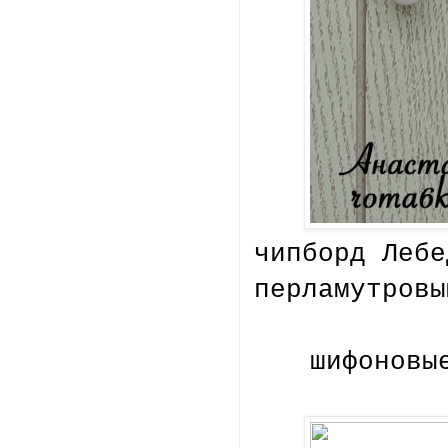
чипборд Лебе
перламутровы
шифоновы