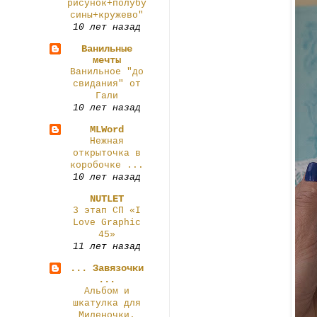
рисунок+полубу
сины+кружево"
10 лет назад
Ванильные
мечты
Ванильное "до
свидания" от
Гали
10 лет назад
MLWord
Нежная
открыточка в
коробочке ...
10 лет назад
NUTLET
3 этап СП «I
Love Graphic
45»
11 лет назад
... Завязочки
...
Альбом и
шкатулка для
Миленочки.