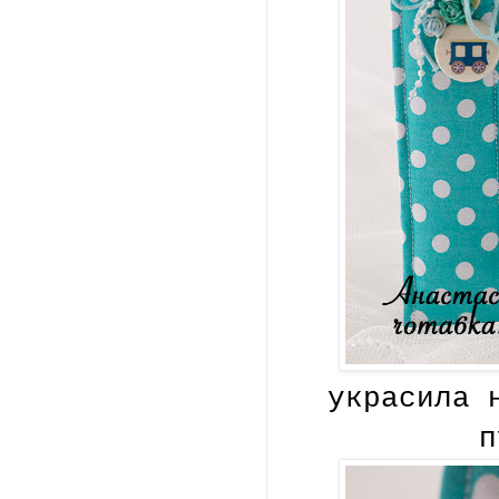
украсила 
п