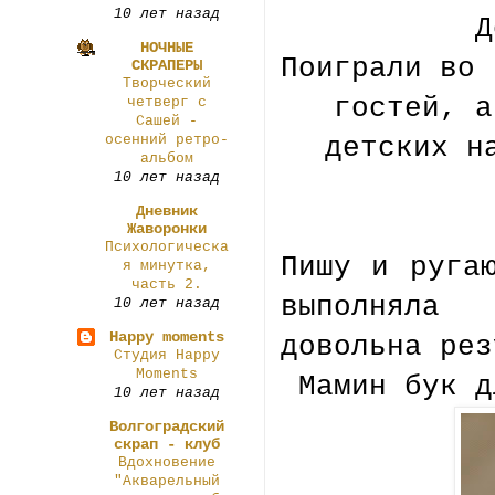
10 лет назад
Д
НОЧНЫЕ
Поиграли во 
СКРАПЕРЫ
Творческий
гостей, а
четверг с
Сашей -
осенний ретро-
детских н
альбом
10 лет назад
Дневник
Жаворонки
Психологическа
Пишу и руга
я минутка,
часть 2.
выполнял
10 лет назад
Happy moments
довольна ре
Студия Happy
Moments
Мамин бук д
10 лет назад
Волгоградский
скрап - клуб
Вдохновение
"Акварельный