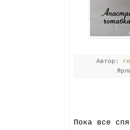
Автор:
r
Ярл
Пока все спя