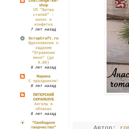
Challenge-km-
shop
СП "Битва
стилей" -
анонс и
конфетка
7 лет назад
ScrapCraft.ru
Вдохновение к
заданию
"Отражение
меня" (до
4.06)
8 лет назад
Марина
С праздником!
8 лет назад
ПИТЕРСКИЙ
СКРАПКЛУБ
Ангелы в
облаках
8 лет назад
*Свободное
Автор:
ro
творчество*