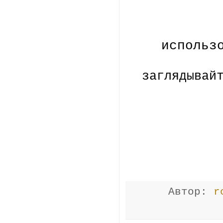
использ
заглядывай
Автор:
r